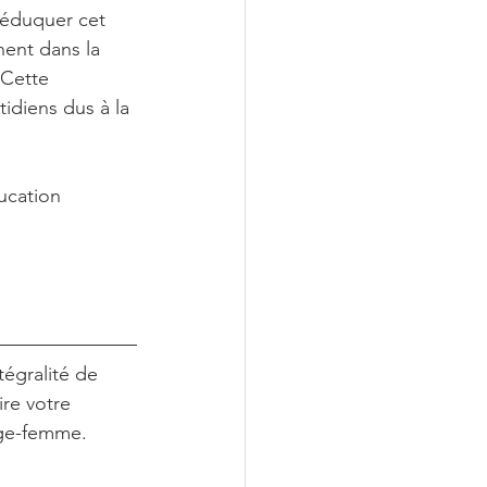
éduquer cet 
nent dans la 
 Cette 
diens dus à la 
ucation 
tégralité de 
re votre 
age-femme.