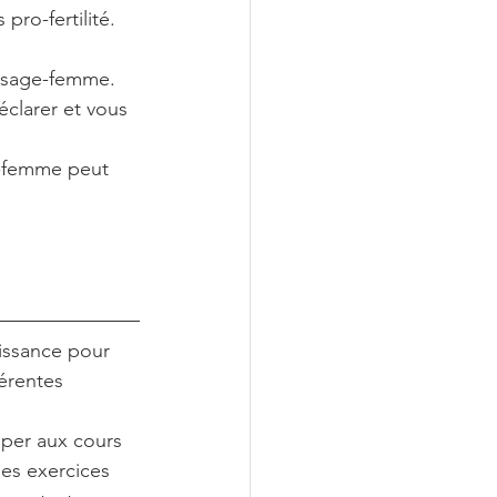
ro-fertilité. 
e sage-femme. 
clarer et vous 
e-femme peut 
issance pour 
érentes 
iper aux cours 
des exercices 